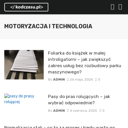
MOTORYZACJA I TECHNOLOGIA
Foliarka do książek w małej
introligatorni – jak zwiększyć
zakres usług bez rozbudowy parku
maszynowego?
By
ADMIN
26 maja, 2026
0
Pasy do pras rolujących – jak
wybrać odpowiednie?
By
ADMIN
6 czerwca, 2025
0
Normalizacja stali – co to za proces i kiedy warto go