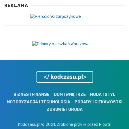
REKLAMA
BIZNES I FINANSE
DOM I WNĘTRZE
MODA I STYL
MOTORYZACJA I TECHNOLOGIA
PORADY I CIEKAWOSTKI
ZDROWIE I URODA
Kodczasu.pl © 2021. Zrobione przy ☕ przez Piootr.