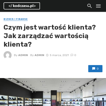
BIZNES I FINANSE
Czym jest wartość klienta?
Jak zarządzać wartością
klienta?
By
ADMIN
By
ADMIN
5 marca, 2021
0
0