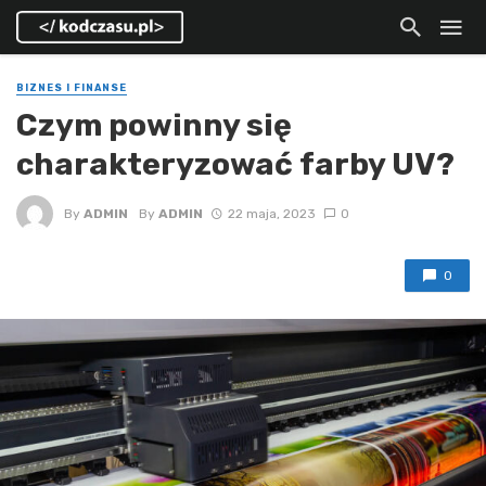
BIZNES I FINANSE
Czym powinny się
charakteryzować farby UV?
By
ADMIN
By
ADMIN
22 maja, 2023
0
0