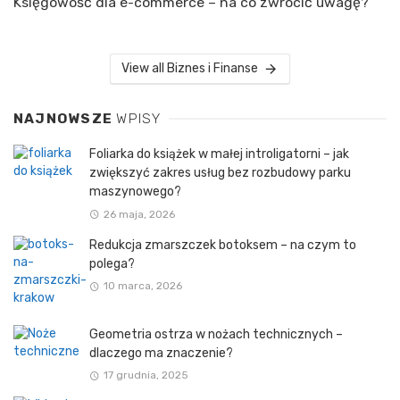
Księgowość dla e-commerce – na co zwrócić uwagę?
View all Biznes i Finanse
NAJNOWSZE
WPISY
Foliarka do książek w małej introligatorni – jak
zwiększyć zakres usług bez rozbudowy parku
maszynowego?
26 maja, 2026
Redukcja zmarszczek botoksem – na czym to
polega?
10 marca, 2026
Geometria ostrza w nożach technicznych –
dlaczego ma znaczenie?
17 grudnia, 2025