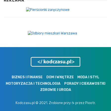
REKLAMA
BIZNES I FINANSE
DOM I WNĘTRZE
MODA I STYL
MOTORYZACJA I TECHNOLOGIA
PORADY I CIEKAWOSTKI
ZDROWIE I URODA
Kodczasu.pl © 2021. Zrobione przy ☕ przez Piootr.