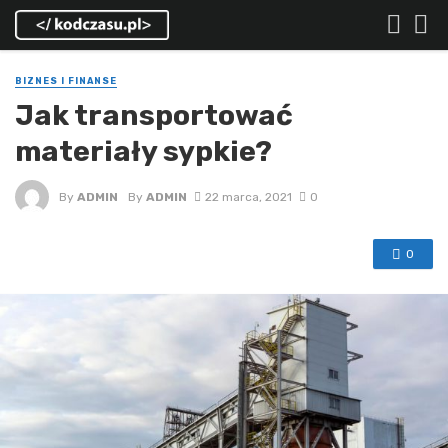
BIZNES I FINANSE
Jak transportować
materiały sypkie?
By
ADMIN
By
ADMIN
22 marca, 2021
0
0