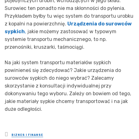
pojedynczych drobin, wchodzących w jego skład.
Surowiec ten ponadto nie ma skłonności do pylenia.
Przykładem byłby tu więc system do transportu urobku
z kopalni na powierzchnię.
Urządzenia do surowców
sypkich
,
jakie możemy zastosować w typowym
systemie transportu mechanicznego, to np.
przenośniki, kruszarki, taśmociągi.
Na jaki system transportu materiałów sypkich
powinieneś się zdecydować? Jakie urządzenia do
surowców sypkich do niego wybrać? Zalecamy
skorzystanie z konsultacji indywidualnej przy
dokonywaniu tego wyboru. Zależy on bowiem od tego,
jakie materiały sypkie chcemy transportować i na jak
duże odległości.
Posted
BIZNES I FINANSE