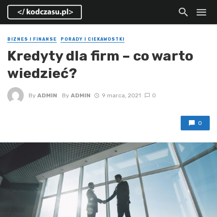
BIZNES I FINANSE
PORADY I CIEKAWOSTKI
Kredyty dla firm – co warto
wiedzieć?
By
ADMIN
By
ADMIN
9 marca, 2021
0
0