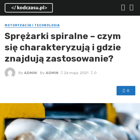
MOTORYZACJA I TECHNOLOGIA
Sprężarki spiralne – czym
się charakteryzują i gdzie
znajdują zastosowanie?
By
ADMIN
By
ADMIN
26 maja, 2021
0
0