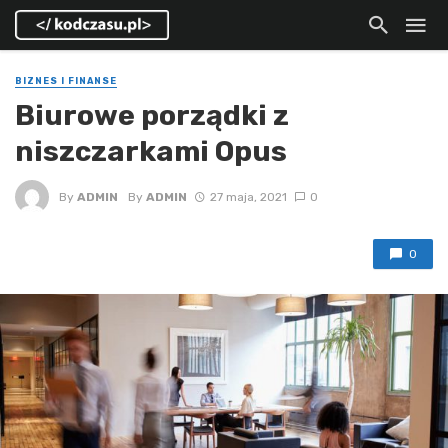
BIZNES I FINANSE
Biurowe porządki z
niszczarkami Opus
By
ADMIN
By
ADMIN
27 maja, 2021
0
0