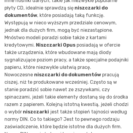
inne nośniki danych, takie jak niezwykle popularne
płyty CD, idealnie sprawdzą się
niszczarki do
dokumentów
, które posiadają taką funkcję.
Występują w nieco wyższym przedziale cenowym,
jednak dla dużych firm, mogą być niezastąpione.
Mnóstwo modeli poradzi sobie także z kartami
kredytowymi.
Niszczarki Opus
posiadają w ofercie
także urządzenia, które wbudowane mają diody
sygnalizujące poziom pracy, a także specjalne podajniki
papieru, które niezwykle ułatwią pracę.
Nowoczesne
niszczarki do dokumentów
pracują
ciszej, niż te produkowane wcześniej. Często są w
stanie poradzić sobie nawet ze zszywkami, czy
spinaczami, jeżeli takie elementy dostaną się do środka
razem z papierem. Kolejną istotną kwestią, jeżeli chodzi
o wybór
niszczarki
jest także stopień tajności według
normy DIN. Co to takiego? Jest to pewnego rodzaju
zaświadczenie, które będzie istotne dla dużych firm.