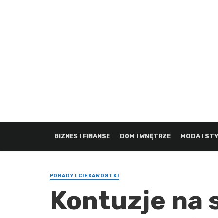
BIZNES I FINANSE
DOM I WNĘTRZE
MODA I ST
PORADY I CIEKAWOSTKI
Kontuzje na s