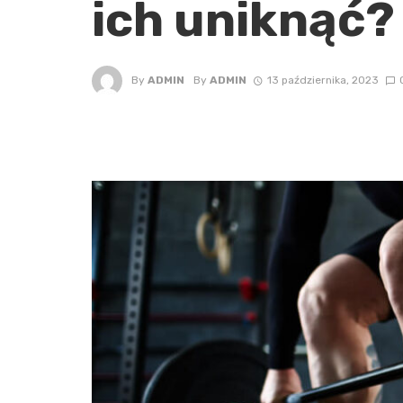
ich uniknąć?
By
ADMIN
By
ADMIN
13 października, 2023