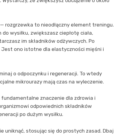
Wystarczy, że zwiększysz obciążenie o około
a — rozgrzewka to nieodłączny element treningu.
 do wysiłku, zwiększasz ciepłotę ciała,
starczasz im składników odżywczych. Po
 Jest ono istotne dla elastyczności mięśni i
inaj o odpoczynku i regeneracji. To wtedy
ncjalne mikrourazy mają czas na wyleczenie.
 fundamentalne znaczenie dla zdrowia i
j organizmowi odpowiednich składników
neracji po dużym wysiłku.
 uniknąć, stosując się do prostych zasad. Dbaj