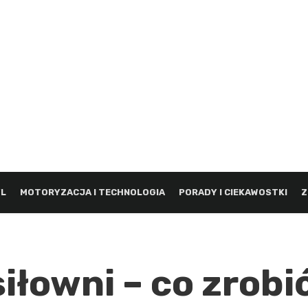
YL
MOTORYZACJA I TECHNOLOGIA
PORADY I CIEKAWOSTKI
Z
iłowni – co zrobi