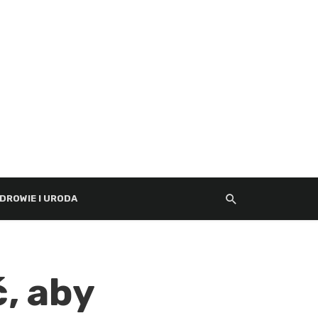
DROWIE I URODA
ć, aby