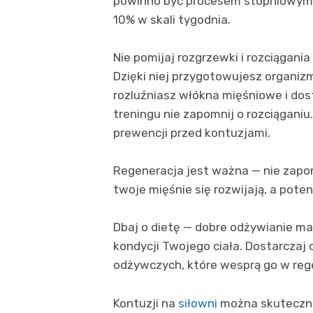
powinno być procesem stopniowym. 
10% w skali tygodnia.
Nie pomijaj rozgrzewki i rozciągani
Dzięki niej przygotowujesz organizm
rozluźniasz włókna mięśniowe i do
treningu nie zapomnij o rozciąganiu.
prewencji przed kontuzjami.
Regeneracja jest ważna — nie zapom
twoje mięśnie się rozwijają, a pote
Dbaj o dietę — dobre odżywianie ma
kondycji Twojego ciała. Dostarcza
odżywczych, które wesprą go w rege
Kontuzji na
siłowni
można skutecznie