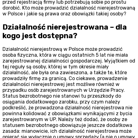
przed rejestracją firmy lub potrzebują sobie po prostu
dorobić. Kto może prowadzić działalność nierejestrowaną
w Polsce i jakie są prawa oraz obowiązki takiej osoby?
Działalność nierejestrowana – dla
kogo jest dostępna?
Działalność nierejestrową w Polsce może prowadzić
osoba fizyczna, która w ciągu ostatnich 5 lat nie miała
zarejestrowanej działalności gospodarczej. Wyjątkiem od
tej reguły są osoby, której w tym okresie miały
działalność, ale była ona zawieszona, a także te, które
prowadziły firmę za granicą. Co ciekawe, prowadzenie
działalności nierejestrowej jest możliwe również w
przypadku osób zarejestrowanych w Urzędzie Pracy.
Status bezrobotnego nie stanowi tu przeszkody do
osiągania dodatkowego zarobku, przy czym należy
podkreślić, że prowadzona działalność nierejestrowa nie
powinna kolidować z obowiązkami wynikającymi z bycia
zarejestrowanym w UP. Należy też dodać, że osoby ze
statusem bezrobotnego obowiązuje jeszcze dodatkowa
zasada: mianowicie, ich działalność nierejestrowa może
opierać się wyłącznie o umowy sprzedaży (a nie o umowy