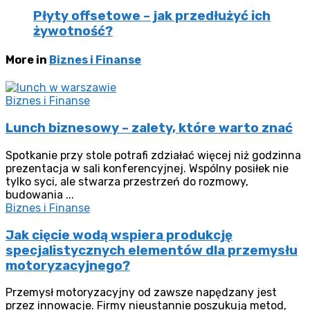
Płyty offsetowe – jak przedłużyć ich
żywotność?
More in
Biznes i Finanse
Biznes i Finanse
Lunch biznesowy – zalety, które warto znać
Spotkanie przy stole potrafi zdziałać więcej niż godzinna
prezentacja w sali konferencyjnej. Wspólny posiłek nie
tylko syci, ale stwarza przestrzeń do rozmowy,
budowania ...
Biznes i Finanse
Jak cięcie wodą wspiera produkcję
specjalistycznych elementów dla przemysłu
motoryzacyjnego?
Przemysł motoryzacyjny od zawsze napędzany jest
przez innowacje. Firmy nieustannie poszukują metod,